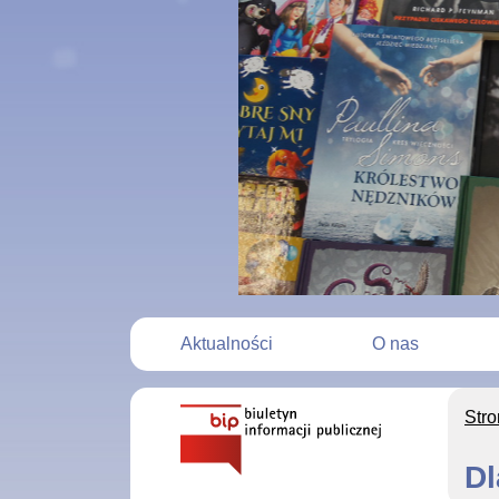
Aktualności
O nas
Str
Dl