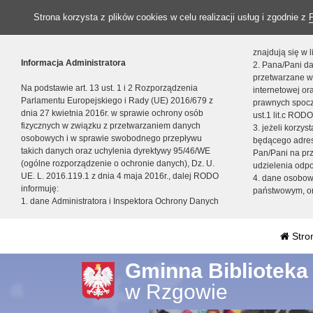
Strona korzysta z plików cookies w celu realizacji usług i zgodnie z
znajdują się w
Informacja Administratora
2. Pana/Pani da
przetwarzane w
Na podstawie art. 13 ust. 1 i 2 Rozporządzenia
internetowej o
Parlamentu Europejskiego i Rady (UE) 2016/679 z
prawnych spocz
dnia 27 kwietnia 2016r. w sprawie ochrony osób
ust.1 lit.c RODO
fizycznych w związku z przetwarzaniem danych
3. jeżeli korzy
osobowych i w sprawie swobodnego przepływu
będącego adres
takich danych oraz uchylenia dyrektywy 95/46/WE
Pan/Pani na pr
(ogólne rozporządzenie o ochronie danych), Dz. U.
udzielenia odp
UE. L. 2016.119.1 z dnia 4 maja 2016r., dalej RODO
4. dane osobo
informuję:
państwowym, or
1. dane Administratora i Inspektora Ochrony Danych
Stro
Gminna Biblioteka
w Rzgowie