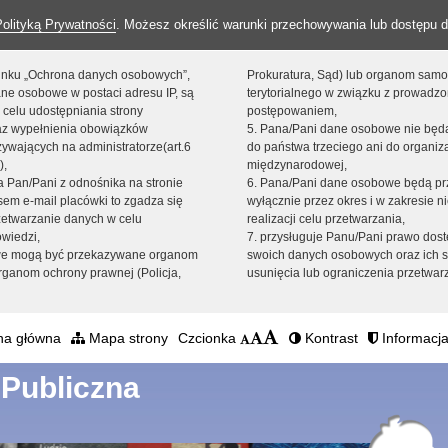
Polityką Prywatności
. Możesz określić warunki przechowywania lub dostępu d
 linku „Ochrona danych osobowych”,
Prokuratura, Sąd) lub organom sam
ne osobowe w postaci adresu IP, są
terytorialnego w związku z prowadz
 celu udostępniania strony
postępowaniem,
raz wypełnienia obowiązków
5. Pana/Pani dane osobowe nie bę
ywających na administratorze(art.6
do państwa trzeciego ani do organiza
),
międzynarodowej,
sta Pan/Pani z odnośnika na stronie
6. Pana/Pani dane osobowe będą pr
em e-mail placówki to zgadza się
wyłącznie przez okres i w zakresie 
zetwarzanie danych w celu
realizacji celu przetwarzania,
owiedzi,
7. przysługuje Panu/Pani prawo dost
we mogą być przekazywane organom
swoich danych osobowych oraz ich s
ganom ochrony prawnej (Policja,
usunięcia lub ograniczenia przetwar
na główna
Mapa strony
Czcionka
Kontrast
Informacja
 Publiczna