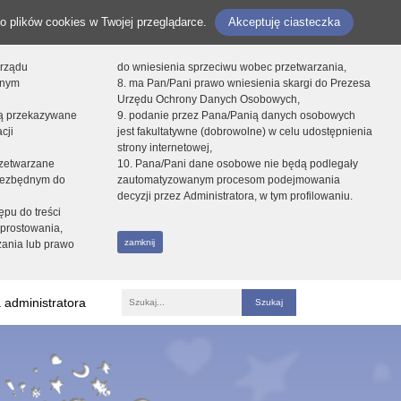
o plików cookies w Twojej przeglądarce.
Akceptuję ciasteczka
orządu
do wniesienia sprzeciwu wobec przetwarzania,
onym
8. ma Pan/Pani prawo wniesienia skargi do Prezesa
Urzędu Ochrony Danych Osobowych,
dą przekazywane
9. podanie przez Pana/Panią danych osobowych
cji
jest fakultatywne (dobrowolne) w celu udostępnienia
strony internetowej,
zetwarzane
10. Pana/Pani dane osobowe nie będą podlegały
niezbędnym do
zautomatyzowanym procesom podejmowania
decyzji przez Administratora, w tym profilowaniu.
ępu do treści
prostowania,
zamknij
zania lub prawo
 administratora
Fraza